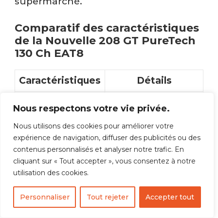
supermarché.
Comparatif des caractéristiques
de la Nouvelle 208 GT PureTech
130 Ch EAT8
Caractéristiques
Détails
1.2 PureTech 130
Nous respectons votre vie privée.
Moteur
ch
Nous utilisons des cookies pour améliorer votre
Automatique
expérience de navigation, diffuser des publicités ou des
Boîte de vitesses
contenus personnalisés et analyser notre trafic. En
EAT8 à 8 rapports
cliquant sur « Tout accepter », vous consentez à notre
Accélération (0 à
utilisation des cookies.
8,7 secondes
100 km/h)
Personnaliser
Tout rejeter
Accepter tout
Vitesse
208 km/h