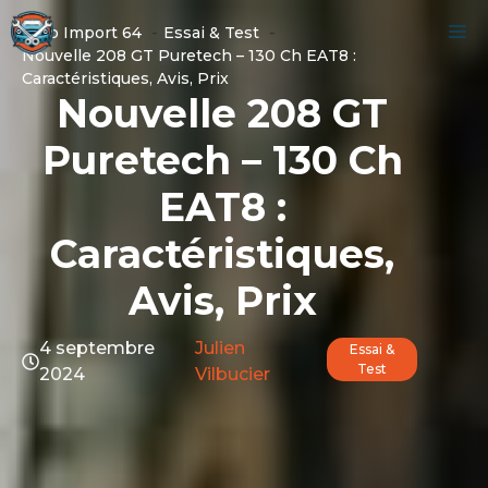
Aller
M
Auto Import 64
Essai & Test
au
Nouvelle 208 GT Puretech – 130 Ch EAT8 :
contenu
Caractéristiques, Avis, Prix
Nouvelle 208 GT
Puretech – 130 Ch
EAT8 :
Caractéristiques,
Avis, Prix
4 septembre
Julien
Essai &
Test
2024
Vilbucier