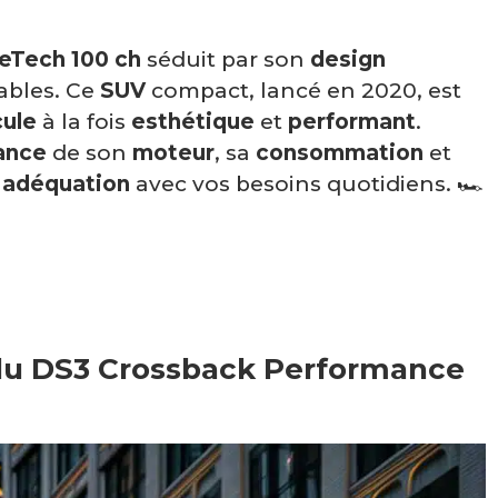
eTech 100 ch
séduit par son
design
bles. Ce
SUV
compact, lancé en 2020, est
cule
à la fois
esthétique
et
performant
.
ance
de son
moteur
, sa
consommation
et
n
adéquation
avec vos besoins quotidiens. 🏎️
 du DS3 Crossback Performance