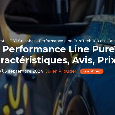
est
DS3 Crossback Performance Line PureTech 100 ch : Caract
 Performance Line PureT
ractéristiques, Avis, Pri
3 septembre 2024
Julien Vilbucier
Essai & Test