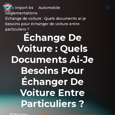
Aller
M
Auto Import 64
Automobile
au
Réglementations
contenu
Échange de voiture : Quels documents ai-je
besoins pour échanger de voiture entre
particuliers ?
Échange De
Voiture : Quels
Documents Ai-Je
Besoins Pour
Échanger De
Voiture Entre
Particuliers ?
17 février
Julien