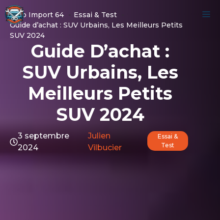
Aller
M
Auto Import 64
Essai & Test
au
Guide d’achat : SUV Urbains, Les Meilleurs Petits
contenu
SUV 2024
Guide D’achat :
SUV Urbains, Les
Meilleurs Petits
SUV 2024
3 septembre
Julien
Essai &
Test
2024
Vilbucier