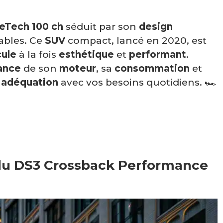
eTech 100 ch
séduit par son
design
bles. Ce
SUV
compact, lancé en 2020, est
cule
à la fois
esthétique
et
performant
.
ance
de son
moteur
, sa
consommation
et
n
adéquation
avec vos besoins quotidiens. 🏎️
 du DS3 Crossback Performance