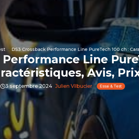
est
DS3 Crossback Performance Line PureTech 100 ch : Caract
 Performance Line PureT
ractéristiques, Avis, Pri
3 septembre 2024
Julien Vilbucier
Essai & Test