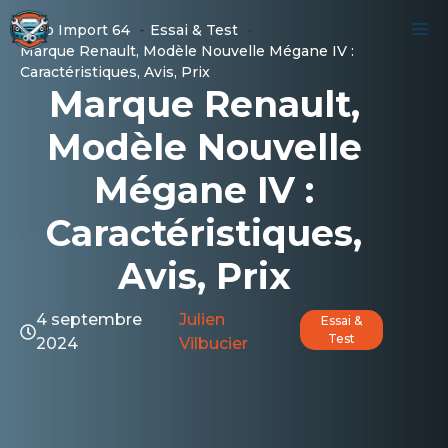
Aller
M
Auto Import 64
Essai & Test
au
Marque Renault, Modèle Nouvelle Mégane IV :
contenu
Caractéristiques, Avis, Prix
Marque Renault,
Modèle Nouvelle
Mégane IV :
Caractéristiques,
Avis, Prix
4 septembre
Julien
Essai &
Test
2024
Vilbucier