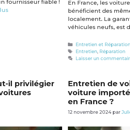
n fournisseur fiable !
En France, les voitu
plus
bénéficient des même
localement. La garant
véhicules neufs, est
Catégories
Entretien et Réparatio
Étiquettes
Entretien
,
Réparation
Laisser un commentai
-il privilégier
Entretien de v
voitures
voiture importé
en France ?
12 novembre 2024
par
Jul