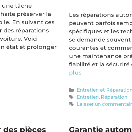
t une tâche
haite préserver la
Les réparations auto
ile. En suivant ces
peuvent parfois semb
er des réparations
spécifiques et les t
voiture. Voici
se demande souvent q
n état et prolonger
courantes et comment 
une maintenance prév
fiabilité et la sécuri
plus
Catégories
Entretien et Réparatio
Étiquettes
Entretien
,
Réparation
Laisser un commentai
r des pièces
Garantie automo