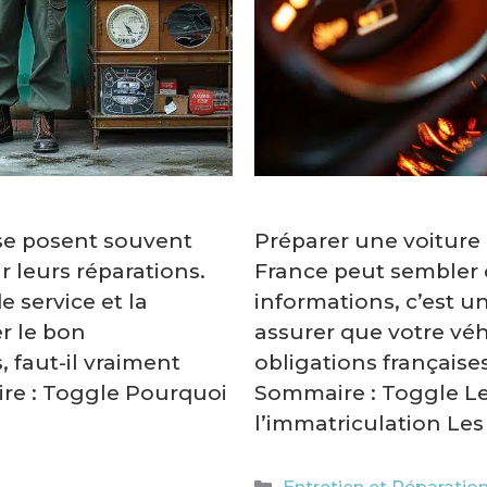
 se posent souvent
Préparer une voiture
 leurs réparations.
France peut sembler 
e service et la
informations, c’est u
r le bon
assurer que votre véh
, faut-il vraiment
obligations française
ire : Toggle Pourquoi
Sommaire : Toggle L
l’immatriculation Les
Catégories