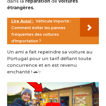
dans la
réparation
de
voitures
étrangères
.
Lire Aussi :
Véhicule importé :
Comment éviter les pannes
fréquentes des voitures
d'importation ?
Un ami a fait repeindre sa voiture au
Portugal pour un tarif défiant toute
concurrence et en est revenu
enchanté ! 🚗✨