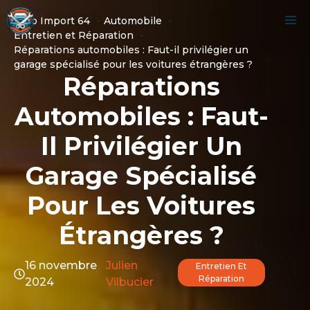
Aller
M
Auto Import 64
Automobile
au
Entretien et Réparation
contenu
Réparations automobiles : Faut-il privilégier un
garage spécialisé pour les voitures étrangères ?
Réparations
Automobiles : Faut-
Il Privilégier Un
Garage Spécialisé
Pour Les Voitures
Étrangères ?
16 novembre
Julien
Entretien Et
Réparation
2024
Vilbucier