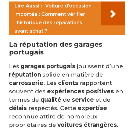
Lire Aussi :
Voiture d’occasion
importée : Comment vérifier
l’historique des réparations
avant achat ?
La réputation des garages
portugais
Les
garages portugais
jouissent d’une
réputation
solide en matière de
carrosserie
. Les
clients
rapportent
souvent des
expériences positives
en
termes de
qualité
de
service
et de
délais
respectés. Cette
expertise
reconnue attire de nombreux
propriétaires de
voitures étrangères
.