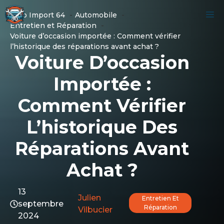
Aller
M
Auto Import 64
Automobile
au
Entretien et Réparation
contenu
Voiture d’occasion importée : Comment vérifier
l’historique des réparations avant achat ?
Voiture D’occasion
Importée :
Comment Vérifier
L’historique Des
Réparations Avant
Achat ?
13
Julien
Entretien Et
septembre
Réparation
Vilbucier
2024