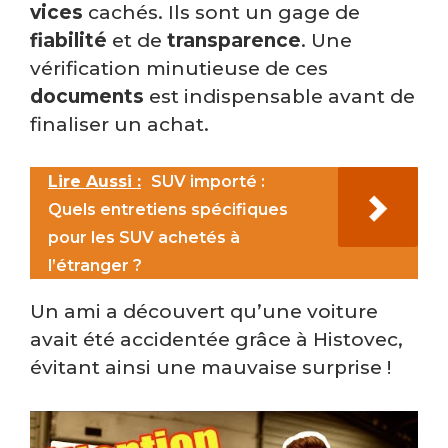
vices
cachés. Ils sont un gage de
fiabilité
et de
transparence
. Une
vérification minutieuse de ces
documents
est indispensable avant de
finaliser un achat.
Lire Aussi :
SUV importé :
Quels entretiens spécifiques
pour les SUV achetés à
l’étranger ?
Un ami a découvert qu’une voiture
avait été accidentée grâce à Histovec,
évitant ainsi une mauvaise surprise !