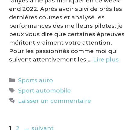
rallyes à ne pas manquer en ce week-
end 2022. Après avoir suivi de près les
dernières courses et analysé les
performances des meilleurs pilotes, je
peux vous dire que certaines épreuves
méritent vraiment votre attention.
Pour les passionnés comme moi qui
suivent attentivement les …
Lire plus
Catégories
Sports auto
Étiquettes
Sport automobile
Laisser un commentaire
Page
Page
1
2
→
suivant