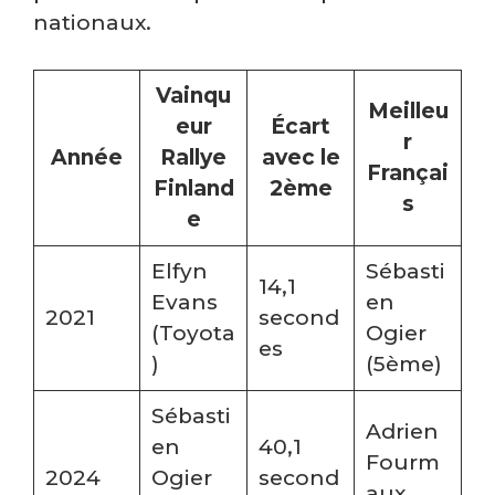
nationaux.
Vainqu
Meilleu
eur
Écart
r
Année
Rallye
avec le
Françai
Finland
2ème
s
e
Elfyn
Sébasti
14,1
Evans
en
2021
second
(Toyota
Ogier
es
)
(5ème)
Sébasti
Adrien
en
40,1
Fourm
2024
Ogier
second
aux