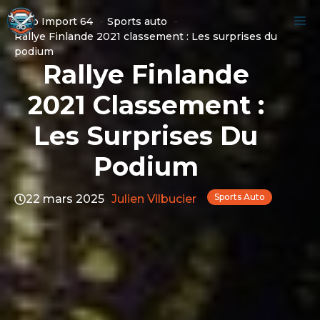
Aller
M
Auto Import 64
Sports auto
au
Rallye Finlande 2021 classement : Les surprises du
contenu
podium​
Rallye Finlande
2021 Classement :
Les Surprises Du
Podium​
Sports Auto
22 mars 2025
Julien Vilbucier