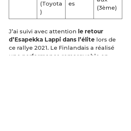
(Toyota
es
(3ème)
)
J’ai suivi avec attention
le retour
d’Esapekka Lappi dans l’élite
lors de
ce rallye 2021. Le Finlandais a réalisé
une performance remarquable en
terminant quatrième au volant d’une
Toyota Yaris WRC privée. Pour un
pilote qui ne disputait pas l’intégralité
du championnat, ce résultat confirme
son talent indéniable sur ses terres
natales.
Lire Aussi :
Rallye automobile
ce week-end : Guide des