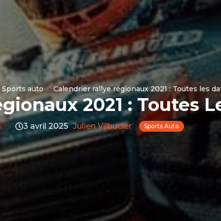
Sports auto
Calendrier rallye régionaux 2021 : Toutes les dat
gionaux 2021 : Toutes Le
3 avril 2025
Julien Vilbucier
Sports Auto