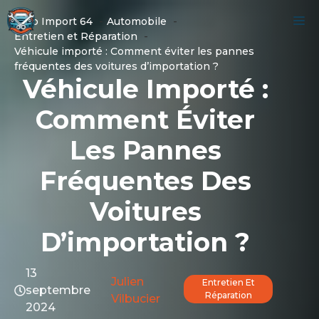
Aller
M
Auto Import 64
Automobile
au
Entretien et Réparation
contenu
Véhicule importé : Comment éviter les pannes
fréquentes des voitures d’importation ?
Véhicule Importé :
Comment Éviter
Les Pannes
Fréquentes Des
Voitures
D’importation ?
13
Julien
Entretien Et
septembre
Réparation
Vilbucier
2024