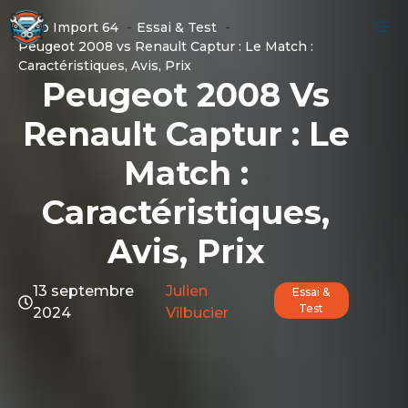
Aller
M
Auto Import 64
Essai & Test
au
Peugeot 2008 vs Renault Captur : Le Match :
contenu
Caractéristiques, Avis, Prix
Peugeot 2008 Vs
Renault Captur : Le
Match :
Caractéristiques,
Avis, Prix
13 septembre
Julien
Essai &
Test
2024
Vilbucier