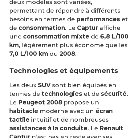
deux modèles sont variées,
permettant de répondre à différents
besoins en termes de
performances
et
de
consommation
. Le
Captur
affiche
une
consommation mixte
de
6,8 L/100
km
, légèrement plus économe que les
7,0 L/100 km
du
2008
.
Technologies et équipements
Les deux
SUV
sont bien équipés en
termes de
technologies
et de
sécurité
.
Le
Peugeot 2008
propose un
habitacle
moderne avec un
écran
tactile
intuitif et de nombreuses
assistances à la conduite
. Le
Renault
Captur
n’est pas en reste avec ses