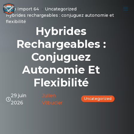
Aller
M
Auto Import 64
Uncategorized
au
Hybrides rechargeables : conjuguez autonomie et
contenu
flexibilité
Hybrides
Rechargeables :
Conjuguez
Autonomie Et
Flexibilité
29 juin
Julien
Uncategorized
2026
Vilbucier