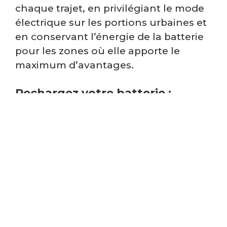
chaque trajet, en privilégiant le mode
électrique sur les portions urbaines et
en conservant l’énergie de la batterie
pour les zones où elle apporte le
maximum d’avantages.
Rechargez votre batterie :
solutions et praticité
Recharger un véhicule hybride s’avère
plus simple que vous ne l’imaginez.
Plusieurs options s’offrent à vous,
chacune avec ses spécificités en
termes de puissance et de temps
requis. À domicile, une
prise
domestique standard
suffit pour