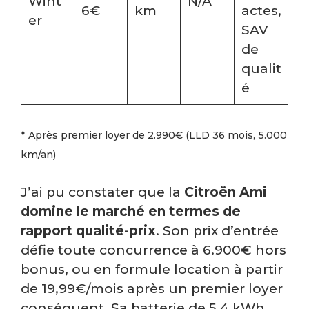
Wint
N/A
6€
km
actes,
er
SAV
de
qualit
é
* Après premier loyer de 2.990€ (LLD 36 mois, 5.000
km/an)
J’ai pu constater que la
Citroën Ami
domine le marché en termes de
rapport qualité-prix
. Son prix d’entrée
défie toute concurrence à 6.900€ hors
bonus, ou en formule location à partir
de 19,99€/mois après un premier loyer
conséquent. Sa batterie de 5,4 kWh