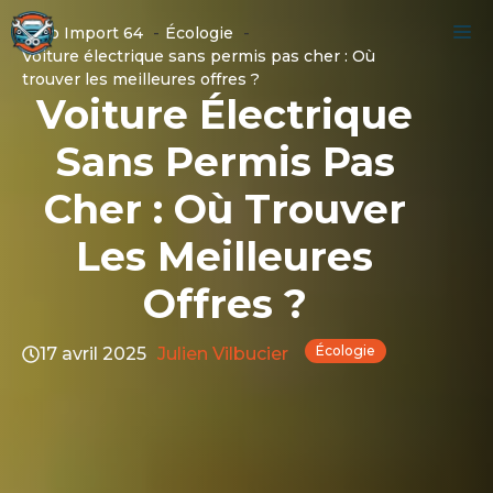
Aller
M
Auto Import 64
Écologie
au
Voiture électrique sans permis pas cher : Où
contenu
trouver les meilleures offres ?​
Voiture Électrique
Sans Permis Pas
Cher : Où Trouver
Les Meilleures
Offres ?​
Écologie
17 avril 2025
Julien Vilbucier