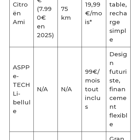
€
Citro
19,99
table,
(7.99
75
ën
€/mo
recha
0€
km
Ami
is*
rge
en
simpl
2025)
e
Desig
n
ASPP
99€/
futuri
e-
mois
ste,
TECH
N/A
N/A
tout
finan
Li-
inclu
ceme
bellul
s
nt
e
flexibl
e
Gran