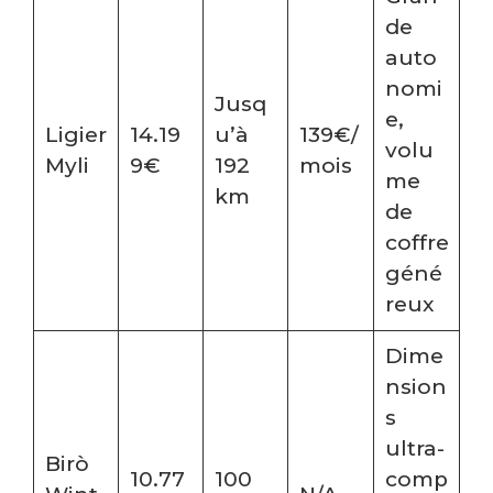
de
auto
nomi
Jusq
e,
Ligier
14.19
u’à
139€/
volu
Myli
9€
192
mois
me
km
de
coffre
géné
reux
Dime
nsion
s
ultra-
Birò
10.77
100
comp