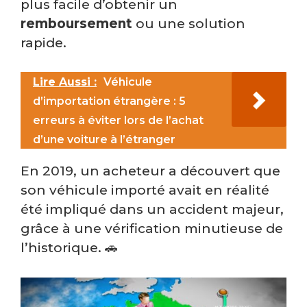
plus facile d’obtenir un
remboursement
ou une solution
rapide.
Lire Aussi :
Véhicule
d’importation étrangère : 5
erreurs à éviter lors de l’achat
d’une voiture à l’étranger
En 2019, un acheteur a découvert que
son véhicule importé avait en réalité
été impliqué dans un accident majeur,
grâce à une vérification minutieuse de
l’historique. 🚗