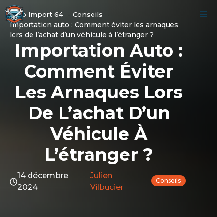
Aller
M
Auto Import 64
Conseils
au
Importation auto : Comment éviter les arnaques
contenu
lors de l’achat d’un véhicule à l’étranger ?
Importation Auto :
Comment Éviter
Les Arnaques Lors
De L’achat D’un
Véhicule À
L’étranger ?
14 décembre
Julien
Conseils
2024
Vilbucier