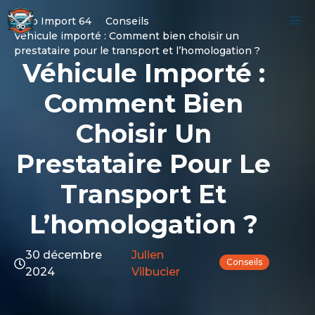
Aller
M
Auto Import 64
Conseils
au
Véhicule importé : Comment bien choisir un
contenu
prestataire pour le transport et l’homologation ?
Véhicule Importé :
Comment Bien
Choisir Un
Prestataire Pour Le
Transport Et
L’homologation ?
30 décembre
Julien
Conseils
2024
Vilbucier