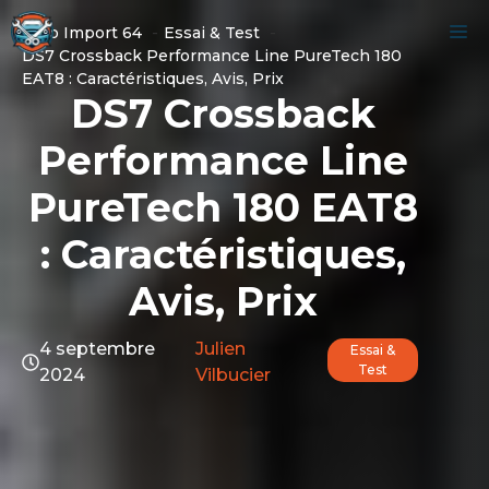
Aller
M
Auto Import 64
Essai & Test
au
DS7 Crossback Performance Line PureTech 180
contenu
EAT8 : Caractéristiques, Avis, Prix
DS7 Crossback
Performance Line
PureTech 180 EAT8
: Caractéristiques,
Avis, Prix
4 septembre
Julien
Essai &
Test
2024
Vilbucier