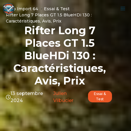
Aller
M
Auto Import 64
Essai & Test
au
Rifter Long 7 Places GT 1.5 BlueHDi 130 :
contenu
Caractéristiques, Avis, Prix
Rifter Long 7
Places GT 1.5
BlueHDi 130 :
Caractéristiques,
Avis, Prix
13 septembre
Julien
Essai &
Test
2024
Vilbucier