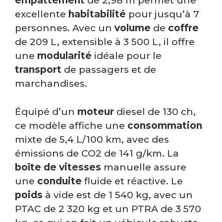
empattement
de 2,98 m permet une
excellente
habitabilité
pour jusqu’à 7
personnes. Avec un
volume
de
coffre
de 209 L, extensible à 3 500 L, il offre
une
modularité
idéale pour le
transport
de passagers et de
marchandises.
Équipé d’un
moteur
diesel de 130 ch,
ce modèle affiche une
consommation
mixte de 5,4 L/100 km, avec des
émissions de CO2 de 141 g/km. La
boîte de vitesses
manuelle assure
une
conduite
fluide et réactive. Le
poids
à vide est de 1 540 kg, avec un
PTAC de 2 320 kg et un PTRA de 3 570