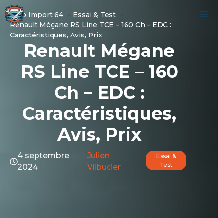
Aller
M
Auto Import 64
Essai & Test
au
Renault Mégane RS Line TCE – 160 Ch – EDC :
contenu
Caractéristiques, Avis, Prix
Renault Mégane
RS Line TCE – 160
Ch – EDC :
Caractéristiques,
Avis, Prix
4 septembre
Julien
Essai &
Test
2024
Vilbucier