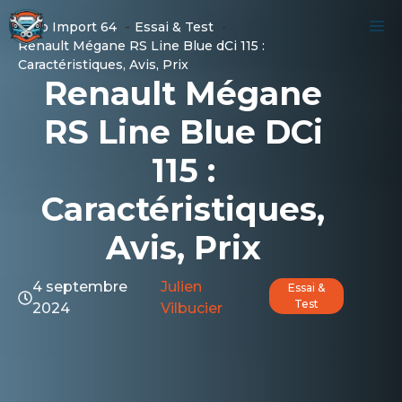
Aller
M
Auto Import 64
Essai & Test
au
Renault Mégane RS Line Blue dCi 115 :
contenu
Caractéristiques, Avis, Prix
Renault Mégane
RS Line Blue DCi
115 :
Caractéristiques,
Avis, Prix
4 septembre
Julien
Essai &
Test
2024
Vilbucier