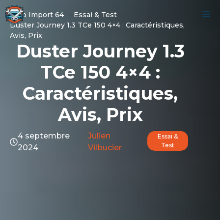
Aller
M
Auto Import 64
Essai & Test
au
Duster Journey 1.3 TCe 150 4×4 : Caractéristiques,
contenu
Avis, Prix
Duster Journey 1.3
TCe 150 4×4 :
Caractéristiques,
Avis, Prix
4 septembre
Julien
Essai &
Test
2024
Vilbucier