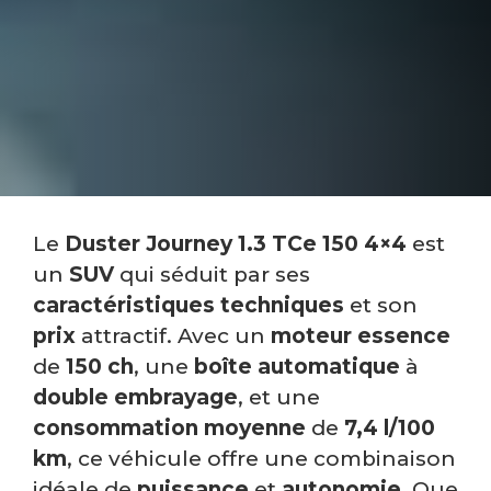
Le
Duster Journey 1.3 TCe 150 4×4
est
un
SUV
qui séduit par ses
caractéristiques techniques
et son
prix
attractif. Avec un
moteur essence
de
150 ch
, une
boîte automatique
à
double embrayage
, et une
consommation moyenne
de
7,4 l/100
km
, ce véhicule offre une combinaison
idéale de
puissance
et
autonomie
. Que