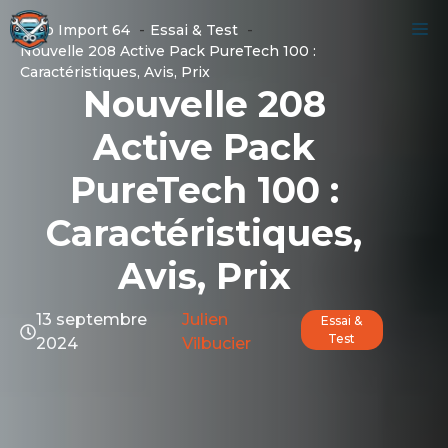
Aller
M
Auto Import 64
Essai & Test
au
Nouvelle 208 Active Pack PureTech 100 :
contenu
Caractéristiques, Avis, Prix
Nouvelle 208
Active Pack
PureTech 100 :
Caractéristiques,
Avis, Prix
13 septembre
Julien
Essai &
Test
2024
Vilbucier