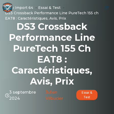
Aller
M
Auto Import 64
Essai & Test
au
DS3 Crossback Performance Line PureTech 155 ch
contenu
EAT8 : Caractéristiques, Avis, Prix
DS3 Crossback
Performance Line
PureTech 155 Ch
EAT8 :
Caractéristiques,
Avis, Prix
3 septembre
Julien
Essai &
Test
2024
Vilbucier